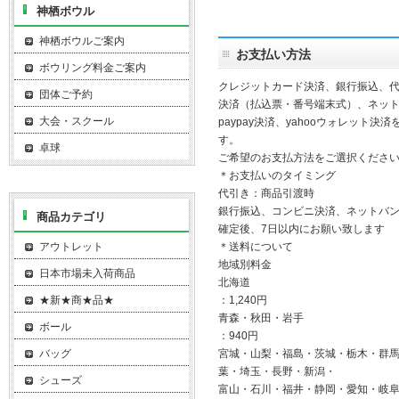
神栖ボウル
神栖ボウルご案内
お支払い方法
ボウリング料金ご案内
クレジットカード決済、銀行振込、
団体ご予約
決済（払込票・番号端末式）、ネッ
大会・スクール
paypay決済、yahooウォレット決
す。
卓球
ご希望のお支払方法をご選択くださ
＊お支払いのタイミング
代引き：商品引渡時
銀行振込、コンビニ決済、ネットバ
商品カテゴリ
確定後、7日以内にお願い致します
アウトレット
＊送料について
地域別料金
日本市場未入荷商品
北海道
★新★商★品★
：1,240円
青森・秋田・岩手
ボール
：940円
バッグ
宮城・山梨・福島・茨城・栃木・群
葉・埼玉・長野・新潟・
シューズ
富山・石川・福井・静岡・愛知・岐