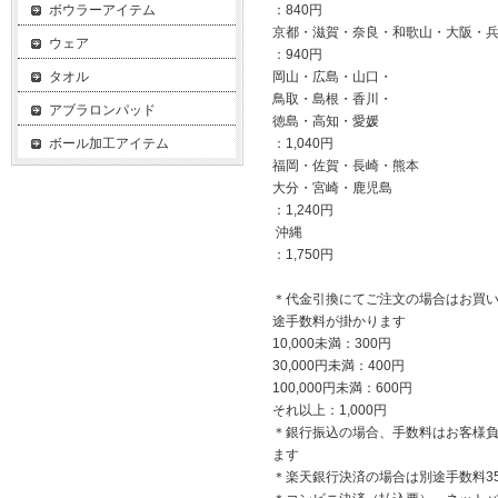
ボウラーアイテム
：840円
京都・滋賀・奈良・和歌山・大阪・
ウェア
：940円
タオル
岡山・広島・山口・
鳥取・島根・香川・
アブラロンパッド
徳島・高知・愛媛
ボール加工アイテム
：1,040円
福岡・佐賀・長崎・熊本
大分・宮崎・鹿児島
：1,240円
沖縄
：1,750円
＊代金引換にてご注文の場合はお買
途手数料が掛かります
10,000未満：300円
30,000円未満：400円
100,000円未満：600円
それ以上：1,000円
＊銀行振込の場合、手数料はお客様
ます
＊楽天銀行決済の場合は別途手数料3