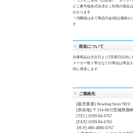
＊コンビニ決済（払込票）、ネット
ビニ番号端末式決済をご利用の場合は
かかります
＊消費税は全て商品代金(税込価格)
す
発送について
在庫商品は注文日より2営業日以内に
メーカー取り寄せなどの商品は商品入
内に発送します
ご連絡先
[
販売業者
] Bowlin
Store
NE
g
O
[
所在地
]
〒
314-0031
茨城県鹿
[TEL] 0299-84-6767
[FAX] 0299-84-6765
[H-P] 080-4886-6767