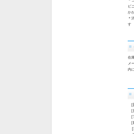
＊
ビ
か
＊
す
在
メ
内
[
[
[T
[F
[H