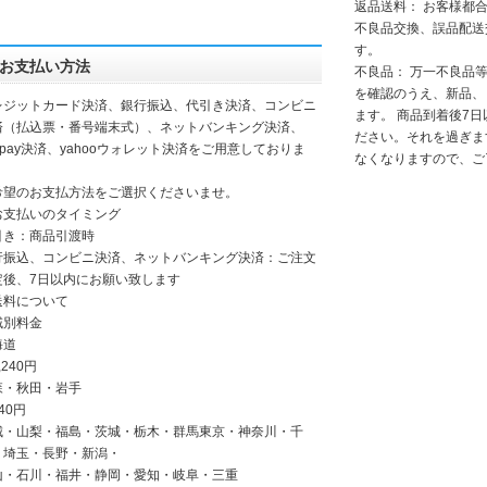
返品送料： お客様都
不良品交換、誤品配送
す。
お支払い方法
不良品： 万一不良品
を確認のうえ、新品、
レジットカード決済、銀行振込、代引き決済、コンビニ
ます。 商品到着後7
済（払込票・番号端末式）、ネットバンキング決済、
ださい。それを過ぎま
ypay決済、yahooウォレット決済をご用意しておりま
なくなりますので、ご
。
希望のお支払方法をご選択くださいませ。
お支払いのタイミング
引き：商品引渡時
行振込、コンビニ決済、ネットバンキング決済：ご注文
定後、7日以内にお願い致します
送料について
域別料金
海道
,240円
森・秋田・岩手
40円
城・山梨・福島・茨城・栃木・群馬東京・神奈川・千
・埼玉・長野・新潟・
山・石川・福井・静岡・愛知・岐阜・三重