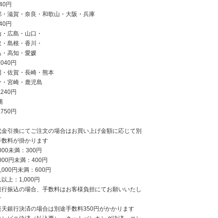
40円
都・滋賀・奈良・和歌山・大阪・兵庫
40円
山・広島・山口・
取・島根・香川・
島・高知・愛媛
,040円
岡・佐賀・長崎・熊本
分・宮崎・鹿児島
,240円
縄
,750円
代金引換にてご注文の場合はお買い上げ金額に応じて別
手数料が掛かります
,000未満：300円
,000円未満：400円
0,000円未満：600円
以上：1,000円
銀行振込の場合、手数料はお客様負担にてお願いいたし
す
楽天銀行決済の場合は別途手数料350円がかかります