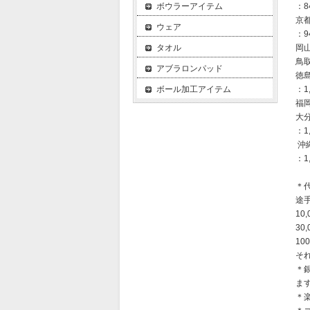
ボウラーアイテム
：8
京
ウェア
：9
タオル
岡
鳥
アブラロンパッド
徳
ボール加工アイテム
：1
福
大
：1
沖
：1
＊
途
10
30
10
それ
＊
ま
＊