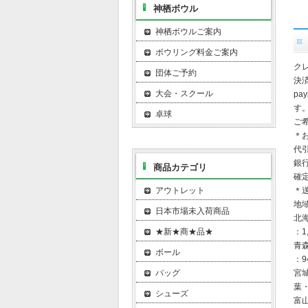
神栖ボウル
神栖ボウルご案内
ボウリング料金ご案内
ク
団体ご予約
決
大会・スクール
pa
す
卓球
ご
＊
代
銀
商品カテゴリ
確
アウトレット
＊
地
日本市場未入荷商品
北
★新★商★品★
：1
青
ボール
：9
バッグ
宮
葉
シューズ
富