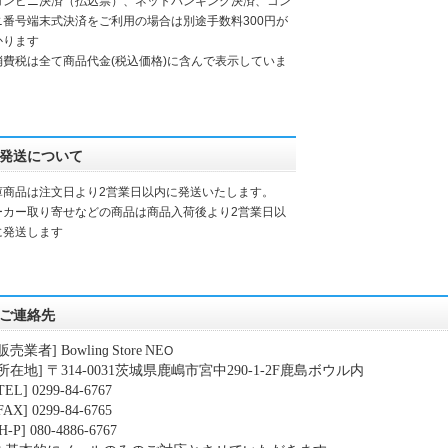
コンビニ決済（払込票）、ネットバンキング決済、コン
ニ番号端末式決済をご利用の場合は別途手数料300円が
かります
消費税は全て商品代金(税込価格)に含んで表示していま
発送について
庫商品は注文日より2営業日以内に発送いたします。
ーカー取り寄せなどの商品は商品入荷後より2営業日以
に発送します
ご連絡先
販売業者
] Bowlin
Store
NE
g
O
所在地
]
〒
314-0031
茨城県鹿嶋市宮中
290-1-2F
鹿島ボウル内
EL] 0299-84-6767
AX] 0299-84-6765
-P] 080-4886-6767